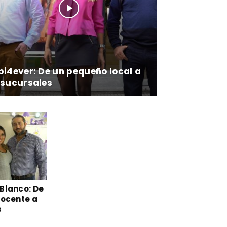
pi4ever: De un pequeño local a
 sucursales
Blanco: De
ocente a
s