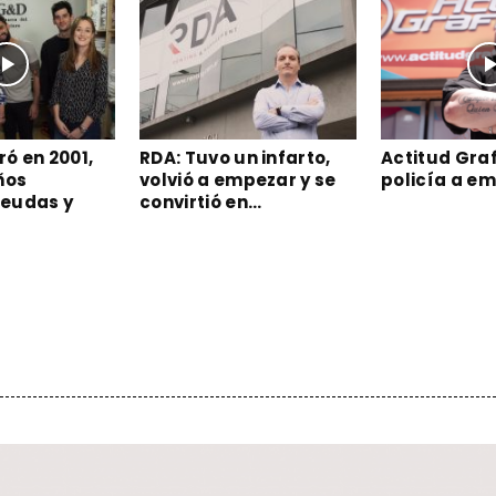
ó en 2001,
RDA: Tuvo un infarto,
Actitud Graf
ños
volvió a empezar y se
policía a e
eudas y
convirtió en...