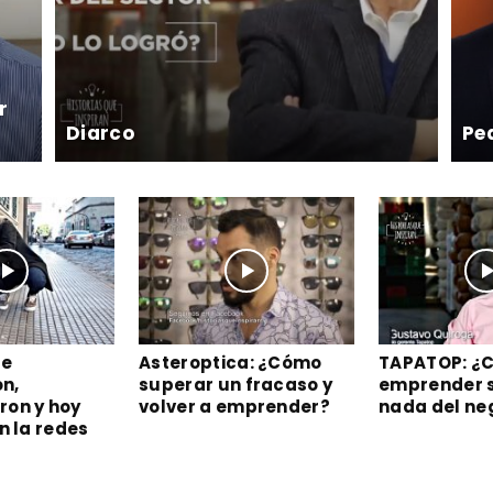
r
Diarco
Pe
Se
Asteroptica: ¿Cómo
TAPATOP: ¿
n,
superar un fracaso y
emprender s
ron y hoy
volver a emprender?
nada del ne
n la redes