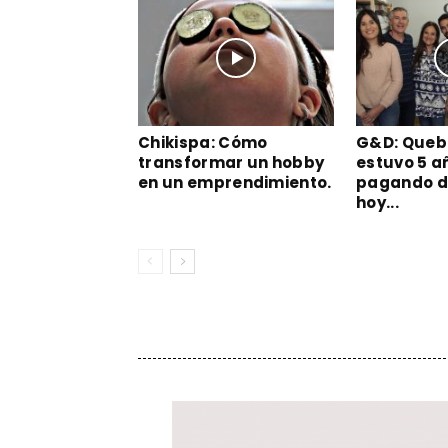
Chikispa: Cómo
G&D: Quebr
transformar un hobby
estuvo 5 a
en un emprendimiento.
pagando d
hoy...