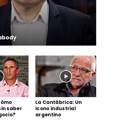
abody
Cómo
La Cantábrica: Un
in saber
icono industrial
gocio?
argentino