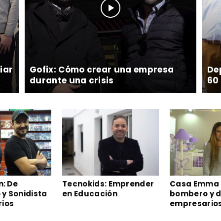
iar
Gofix: Cómo crear una empresa
De
durante una crisis
60
n: De
Tecnokids: Emprender
Casa Emma 
y Sonidista
en Educación
bombero y d
rios
empresario