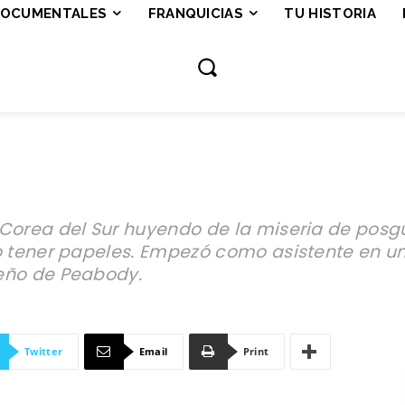
OCUMENTALES
FRANQUICIAS
TU HISTORIA
Corea del Sur huyendo de la miseria de posgu
no tener papeles. Empezó como asistente en 
eño de Peabody.
Twitter
Email
Print