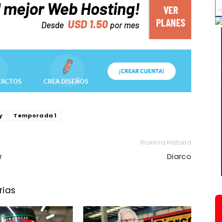
y
Temporada 1
Proxima Historia
r
Diarco
rias