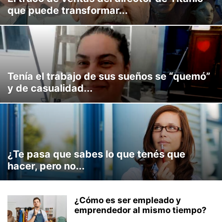
que puede transformar...
ULTIMO PROGRAMA
VENTAS IMPOSIBLES
Tenía el trabajo de sus sueños se “quemó”
y de casualidad...
¿Te pasa que sabes lo que tenés que
hacer, pero no...
¿Cómo es ser empleado y
emprendedor al mismo tiempo?