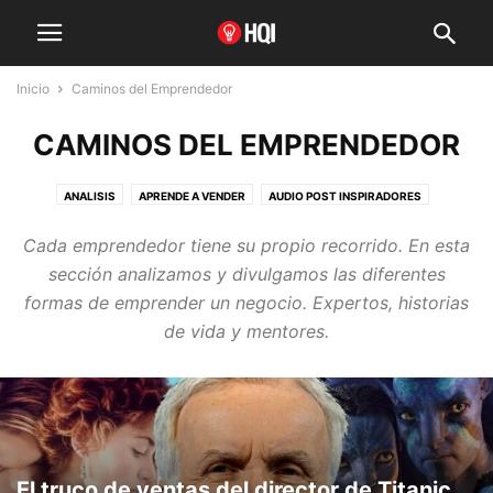
Inicio
Caminos del Emprendedor
CAMINOS DEL EMPRENDEDOR
ANALISIS
APRENDE A VENDER
AUDIO POST INSPIRADORES
CAMINOS DEL EMPRENDEDOR
CAPACITACION
CATEGORIZAR
Cada emprendedor tiene su propio recorrido. En esta
COLUMNA
CORONAVIRUS
DOCUMENTAL
EMPRENDEDORES
sección analizamos y divulgamos las diferentes
EMPRENDER EN FAMILIA
EMPRESAS EMBLEMATICAS
ENTREVISTAS
formas de emprender un negocio. Expertos, historias
EXPERTOS
FQI
FUNDADORES
HISTORIAS DE FRANQUICIADOS
de vida y mentores.
HISTORIAS DE SUPERACIÓN
HQI
INFLUENCER
INMIGRANTES QUE INSPIRAN
INSPIRACION
LIBROS
MODELO DE FRANQUICIA
NEGOCIOS DIGITALES
NEWSLETTER REINVENTADOS
NOTICIAS
OPINION
PODCAST
PYME
RADIO
RANKING
RECURSOS
REINVENTADOS
STORYTELLING
TIPS
TRES ERRORES
ULTIMA NOTA FRANQUICIAS
El truco de ventas del director de Titanic