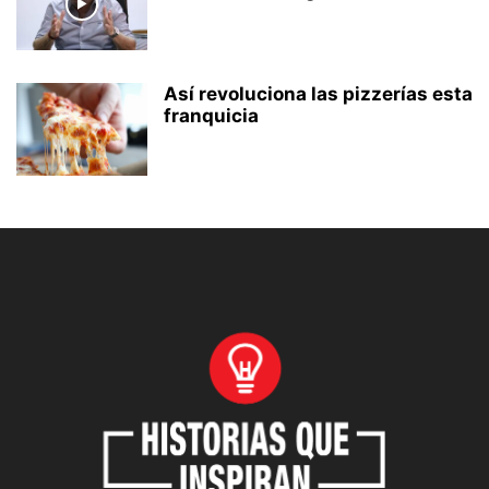
Así revoluciona las pizzerías esta
franquicia