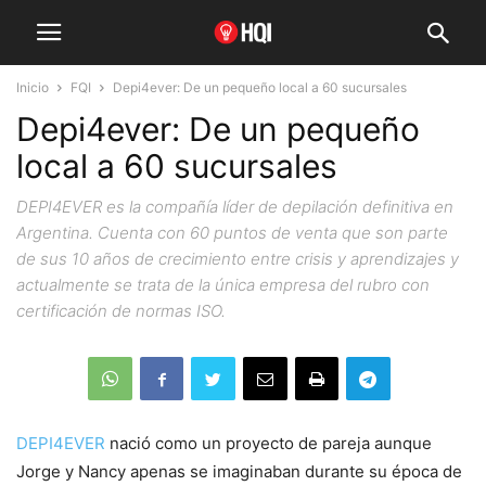
Inicio
FQI
Depi4ever: De un pequeño local a 60 sucursales
Depi4ever: De un pequeño
local a 60 sucursales
DEPI4EVER es la compañía líder de depilación definitiva en
Argentina. Cuenta con 60 puntos de venta que son parte
de sus 10 años de crecimiento entre crisis y aprendizajes y
actualmente se trata de la única empresa del rubro con
certificación de normas ISO.
DEPI4EVER
nació como un proyecto de pareja aunque
Jorge y Nancy apenas se imaginaban durante su época de