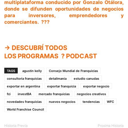
multiplataforma conducido por
Gonzalo Otálora
,
donde se difunden oportunidades de negocios
para inversores, emprendedores y
comerciantes. ??️?
→ DESCUBRÍ TODOS
LOS
PROGRAMAS
? PODCAST
TAGS
agustin kelly
Consejo Mundial de Franquicias
consultoria franquicias
detailmania
estudio canudas
exportar en argentina
exportar franquicia
exportar negocio
fci
investBA
mercado franquicias
negocios creativos
novedades franquicias
nuevos negocios
tendencias
WFC
World Franchise Council
Historia Previa
Proxima Historia