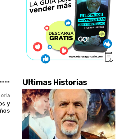
Ultimas Historias
oria
os y
eños