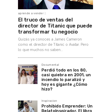
aprende a vender
El truco de ventas del
director de Titanic que puede
transformar tu negocio
Quizás ya conoces a James Cameron
como el director de Titanic o Avatar. Pero
lo que muchos no saben...
Documental
Perdió todo en los 80,
casi quiebra en 2001, un
incendio lo paralizó y
hoy es gigante ¿Cómo
hizo?
Inspiracion
Prohibido Emprender: Un
RelatoInspirador. El libro