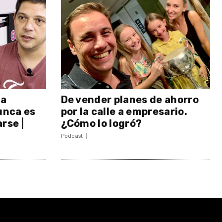
 a
De vender planes de ahorro
unca es
por la calle a empresario.
rse |
¿Cómo lo logró?
Podcast