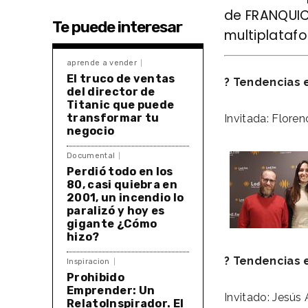
de FRANQUICI
Te puede interesar
multiplataf
aprende a vender
El truco de ventas
? Tendencias e
del director de
Titanic que puede
transformar tu
Invitada: Flore
negocio
Documental
Perdió todo en los
80, casi quiebra en
2001, un incendio lo
paralizó y hoy es
gigante ¿Cómo
hizo?
? Tendencias 
Inspiracion
Prohibido
Emprender: Un
Invitado: Jesús
RelatoInspirador. El