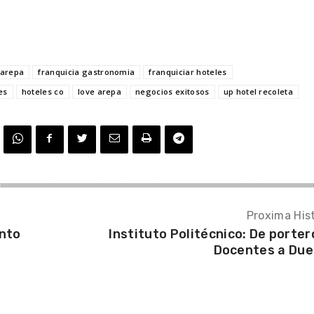
 arepa
franquicia gastronomia
franquiciar hoteles
es
hoteles co
love arepa
negocios exitosos
up hotel recoleta
Proxima Hist
nto
Instituto Politécnico: De porter
Docentes a Du