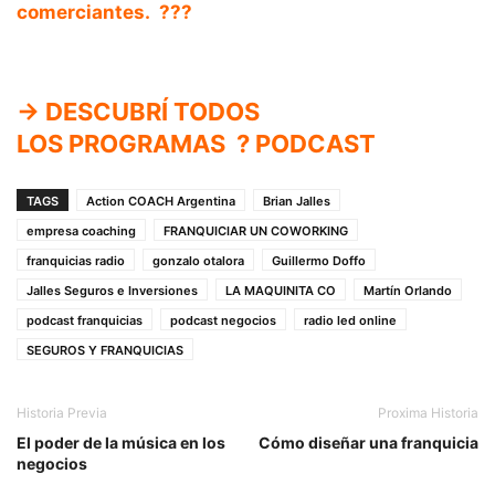
comerciantes. ??️?
→ DESCUBRÍ TODOS
LOS
PROGRAMAS
? PODCAST
TAGS
Action COACH Argentina
Brian Jalles
empresa coaching
FRANQUICIAR UN COWORKING
franquicias radio
gonzalo otalora
Guillermo Doffo
Jalles Seguros e Inversiones
LA MAQUINITA CO
Martín Orlando
podcast franquicias
podcast negocios
radio led online
SEGUROS Y FRANQUICIAS
Historia Previa
Proxima Historia
El poder de la música en los
Cómo diseñar una franquicia
negocios