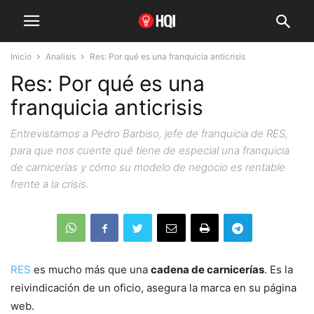
Inicio
Analisis
Res: Por qué es una franquicia anticrisis
Res: Por qué es una
franquicia anticrisis
Entrevistamos a Pedro Barbiso, jefe de franquicia de RES,
para que nos cuente qué tiene de especial una franquicia
de carnicerías y cómo su modelo de negocio es rentable
frente a la crisis.
RES
es mucho más que una
cadena de carnicerías
. Es la
reivindicación de un oficio, asegura la marca en su página
web.