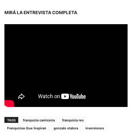
MIRÁ LA ENTREVISTA COMPLETA
TAGS
franquicia carniceria
franquicia res
Franquicias Que Inspiran
gonzalo otalora
inversiones