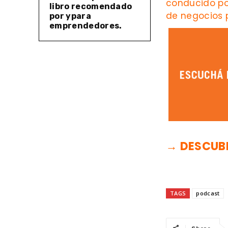
conducido p
libro recomendado
de negocios 
por ypara
emprendedores.
→ DESCUB
TAGS
podcast