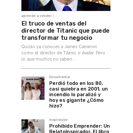
aprende a vender
El truco de ventas del
director de Titanic que puede
transformar tu negocio
Quizás ya conoces a James Cameron
como el director de Titanic o Avatar. Pero
lo que muchos no saben...
Documental
Perdió todo en los 80,
casi quiebra en 2001, un
incendio lo paralizó y
hoy es gigante ¿Cómo
hizo?
Inspiracion
Prohibido Emprender: Un
RelatoInspirador. El libro