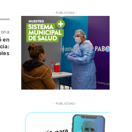
- PUBLICIDAD -
oria
ó en
cia:
bles
- PUBLICIDAD -