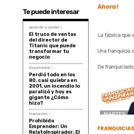
Ahora!
Te puede interesar
aprende a vender
El truco de ventas
La fábrica que s
del director de
Titanic que puede
Una franquicia 
transformar tu
negocio
De franquiciado
Documental
Perdió todo en los
80, casi quiebra en
2001, un incendio lo
paralizó y hoy es
gigante ¿Cómo
hizo?
Inspiracion
Prohibido
Emprender: Un
FRANQUICIA
RelatoInspirador. El