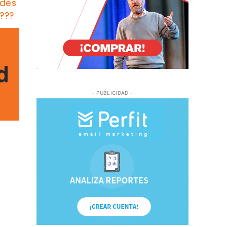
ades
?️?
- PUBLICIDAD -