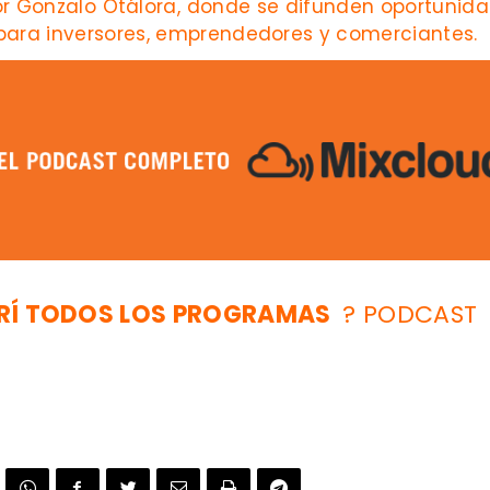
or
Gonzalo Otálora
, donde se difunden oportunid
para inversores, emprendedores y comerciantes. ?
RÍ TODOS LOS
PROGRAMAS
? PODCAST