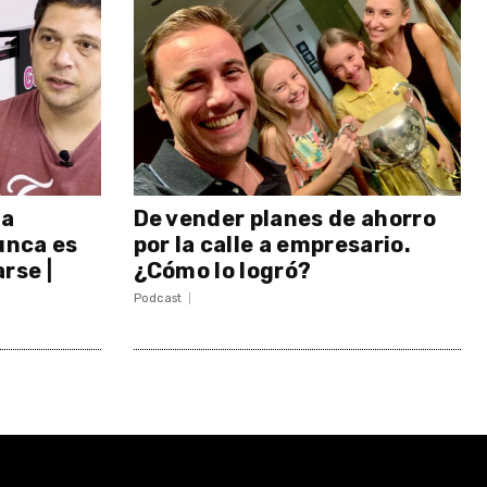
 a
De vender planes de ahorro
unca es
por la calle a empresario.
rse |
¿Cómo lo logró?
Podcast