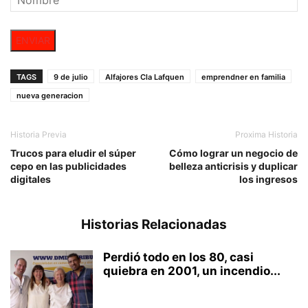
ENVIAR
TAGS
9 de julio
Alfajores Cla Lafquen
emprendner en familia
nueva generacion
Historia Previa
Proxima Historia
Trucos para eludir el súper
Cómo lograr un negocio de
cepo en las publicidades
belleza anticrisis y duplicar
digitales
los ingresos
Historias Relacionadas
Perdió todo en los 80, casi
quiebra en 2001, un incendio...