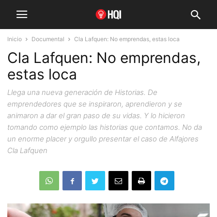
Inicio
Documental
Cla Lafquen: No emprendas, estas loca
Cla Lafquen: No emprendas,
estas loca
Llega una nueva generación de Historias. De
emprendedores que se inspiraron, aprendieron y se
animaron a dar el gran paso de su vidas. Y lo hicieron
tomando como ejemplo las historias que contamos. No da
un enorme placer y orgullo presentar el caso de Alfajores
Cla Lafquen