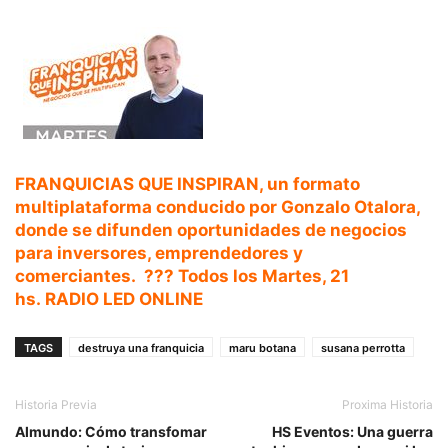
FRANQUICIAS QUE INSPIRAN, un formato
multiplataforma conducido por
Gonzalo Otalora
,
donde se difunden oportunidades de negocios
para inversores, emprendedores y
comerciantes. ??️? Todos los Martes, 21
hs.
RADIO LED ONLINE
TAGS
destruya una franquicia
maru botana
susana perrotta
Historia Previa
Proxima Historia
Almundo: Cómo transfomar
HS Eventos: Una guerra