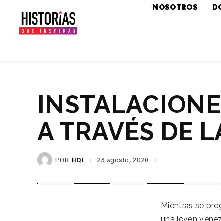
NOSOTROS
D
INSTALACIONE
A TRAVÉS DE L
POR
HQI
23 agosto, 2020
Mientras se pr
una joven venez