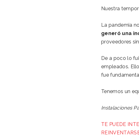
Nuestra tempora
La pandemia nos
generó una in
proveedores sin
De a poco lo f
empleados. Ell
fue fundamenta
Tenemos un equi
Instalaciones P
TE PUEDE INT
REINVENTARSE