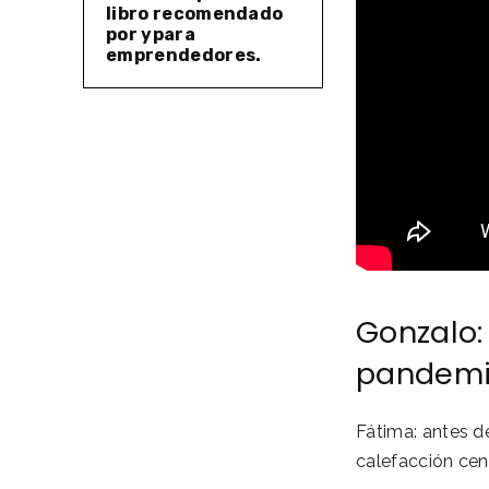
libro recomendado
por ypara
emprendedores.
Gonzalo:
pandem
Fátima: antes d
calefacción cent