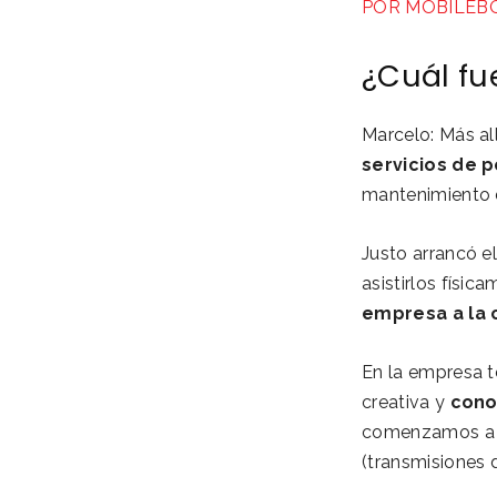
POR MOBILEB
¿Cuál fu
Marcelo: Más al
servicios de 
mantenimiento d
Justo arrancó e
asistirlos físic
empresa a la 
En la empresa t
creativa y
cono
comenzamos a c
(transmisiones d