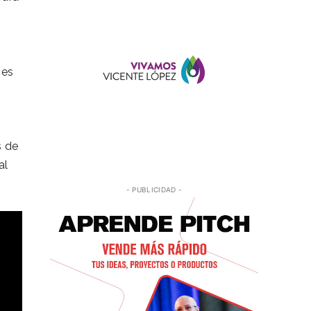
 es
s de
al
- PUBLICIDAD -