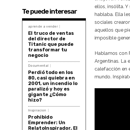
ellos, insólita.
Te puede interesar
hablaba. Ella l
sociales crearo
aprende a vender
aquellos que pi
El truco de ventas
imposible gener
del director de
Titanic que puede
transformar tu
Hablamos con F
negocio
Argentinas. La 
Documental
calefacción en e
Perdió todo en los
mundo. Inspirate
80, casi quiebra en
2001, un incendio lo
paralizó y hoy es
gigante ¿Cómo
hizo?
Inspiracion
Prohibido
Emprender: Un
RelatoInspirador. El