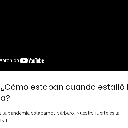
 ¿Cómo estaban cuando estalló 
ia?
e la pandemia estábamos bárbaro. Nuestro fuerte es la
ral.