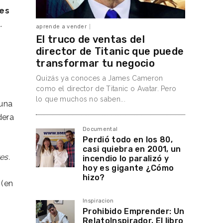
res
.
aprende a vender
El truco de ventas del
director de Titanic que puede
transformar tu negocio
Quizás ya conoces a James Cameron
como el director de Titanic o Avatar. Pero
lo que muchos no saben...
 una
dera
Documental
Perdió todo en los 80,
casi quiebra en 2001, un
es.
incendio lo paralizó y
hoy es gigante ¿Cómo
hizo?
(en
Inspiracion
Prohibido Emprender: Un
RelatoInspirador. El libro