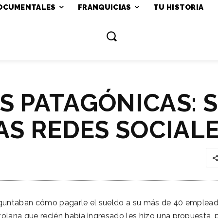
OCUMENTALES
FRANQUICIAS
TU HISTORIA
S PATAGÓNICAS: 
AS REDES SOCIAL
eguntaban cómo pagarle el sueldo a su más de 40 emplead
olana que recién había ingresado les hizo una propuesta, 