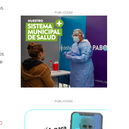
s.
- PUBLICIDAD -
os
e
- PUBLICIDAD -
O