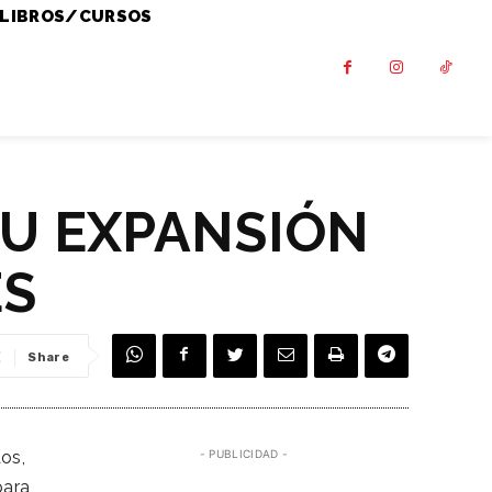
LIBROS/CURSOS
SU EXPANSIÓN
ES
Share
os,
- PUBLICIDAD -
para