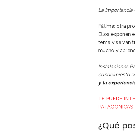
La importancia 
Fátima: otra p
Ellos exponen e
tema y se van t
mucho y apren
Instalaciones P
conocimiento so
y la experienci
TE PUEDE INT
PATAGONICAS
¿Qué pa