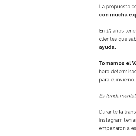
La propuesta co
con mucha ex
En 15 años ten
clientes que sa
ayuda.
Tomamos el Wh
hora determinad
para el invierno.
Es fundamental 
Durante la tran
Instagram tení
empezaron a esc