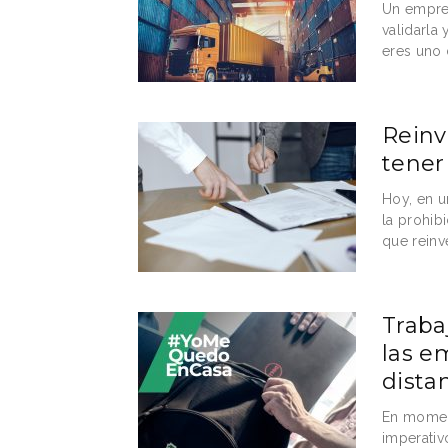
Un empren
validarla
eres uno d
Reinv
tener
Hoy, en u
la prohib
que reinve
Traba
las e
dista
En moment
imperativ