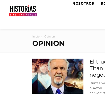
NOSOTROS
D
Inicio
Opinion
OPINION
El tr
Titan
negoc
Quizás ya
o Avatar.
convertirs