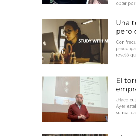
optar por
Una t
pero 
Con frecu
preocupan
reveló qu
El to
empr
¿Hace cu
Ayer esta
su realida