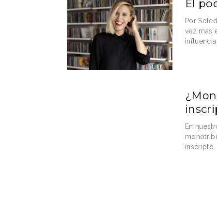
El po
Por Soled
vez más e
influencia
¿Mono
inscr
En nuestro
monotribu
inscripto