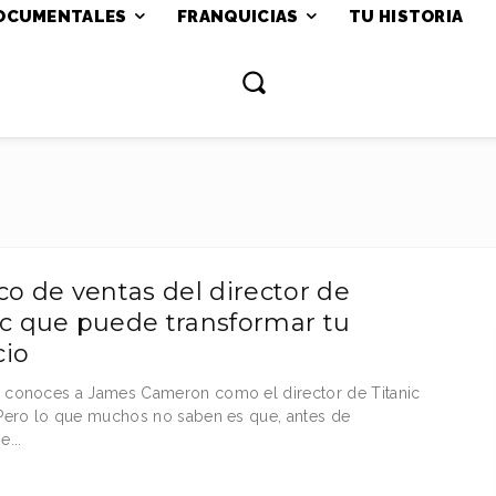
OCUMENTALES
FRANQUICIAS
TU HISTORIA
uco de ventas del director de
ic que puede transformar tu
io
 conoces a James Cameron como el director de Titanic
 Pero lo que muchos no saben es que, antes de
e...