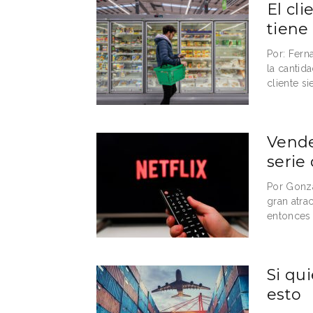
El cl
tiene
Por: Fern
la cantid
cliente si
Vende
serie 
Por Gonza
gran atra
entonces 
Si qu
esto