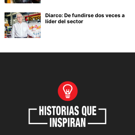
Diarco: De fundirse dos veces a
líder del sector