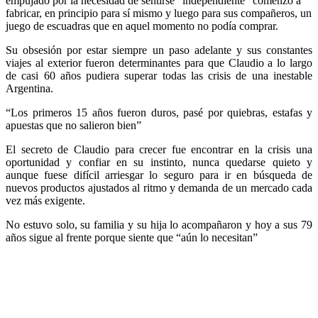
empujado por la necesidad de sentirse “independiente” comenzó a
fabricar, en principio para sí mismo y luego para sus compañeros, un
juego de escuadras que en aquel momento no podía comprar.
Su obsesión por estar siempre un paso adelante y sus constantes
viajes al exterior fueron determinantes para que Claudio a lo largo
de casi 60 años pudiera superar todas las crisis de una inestable
Argentina.
“Los primeros 15 años fueron duros, pasé por quiebras, estafas y
apuestas que no salieron bien”
El secreto de Claudio para crecer fue encontrar en la crisis una
oportunidad y confiar en su instinto, nunca quedarse quieto y
aunque fuese difícil arriesgar lo seguro para ir en búsqueda de
nuevos productos ajustados al ritmo y demanda de un mercado cada
vez más exigente.
No estuvo solo, su familia y su hija lo acompañaron y hoy a sus 79
años sigue al frente porque siente que “aún lo necesitan”
Esta es la historia de un emprendedor al que su sueño de llevar la
empresa con su apellido lo sostuvo y lo sostiene en un permanente
desafío de superación.
MIRÁ LA HISTORIA DE PIZZINI ↓