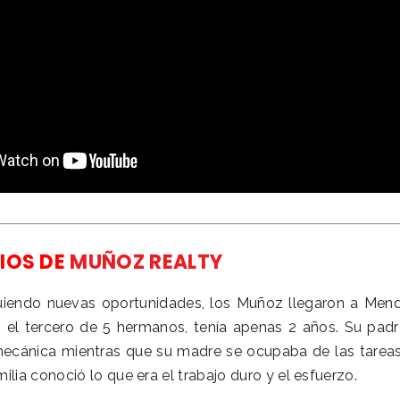
CIOS DE
MUÑOZ REALTY
uiendo nuevas oportunidades, los Muñoz llegaron a Men
 el tercero de 5 hermanos, tenía apenas 2 años. Su padr
mecánica mientras que su madre se ocupaba de las tareas
milia conoció lo que era el trabajo duro y el esfuerzo.