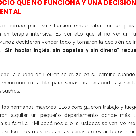
CIO QUE NO FUNCIONA Y UNA DECISIÓ
ENTAL
n un tiempo pero su situación empeoraba en un país
 en terapia intensiva. Es por ello que al no ver un fu
Muñoz decidieron vender todo y tomaron la decisión de ir
. “
Sin hablar Inglés, sin papeles y sin dinero” recu
lidad la ciudad de Detroit se cruzó en su camino cuando
 mencionó en la fila para sacar los pasaportes y hasta 
s sueños.
n los hermanos mayores. Ellos consiguieron trabajo y lue
ron alquilar un pequeño departamento donde más t
a su familia. “Mi papá nos dijo: ’si ustedes se van, yo m
y así fue. Los movilizaban las ganas de estar todos reun