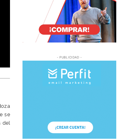
- PUBLICIDAD -
doza
e se
 del