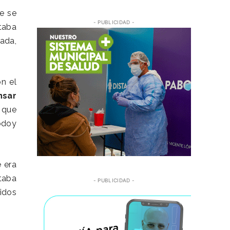
e se
- PUBLICIDAD -
taba
nada,
n el
nsar
 que
odoy
 era
taba
- PUBLICIDAD -
idos