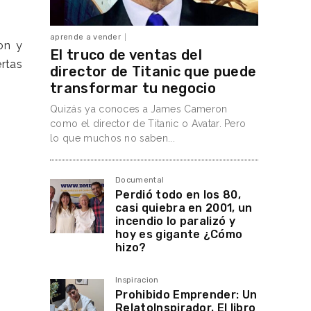
aprende a vender
on y
El truco de ventas del
rtas
director de Titanic que puede
transformar tu negocio
Quizás ya conoces a James Cameron
como el director de Titanic o Avatar. Pero
lo que muchos no saben...
Documental
Perdió todo en los 80,
casi quiebra en 2001, un
incendio lo paralizó y
hoy es gigante ¿Cómo
hizo?
Inspiracion
Prohibido Emprender: Un
RelatoInspirador. El libro