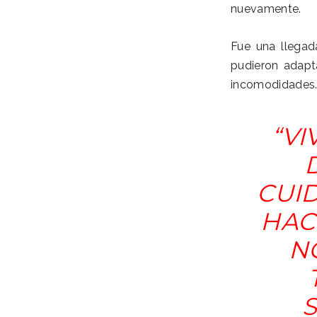
nuevamente.
Fue una llegad
pudieron adapt
incomodidades
“VI
CUI
HAC
N