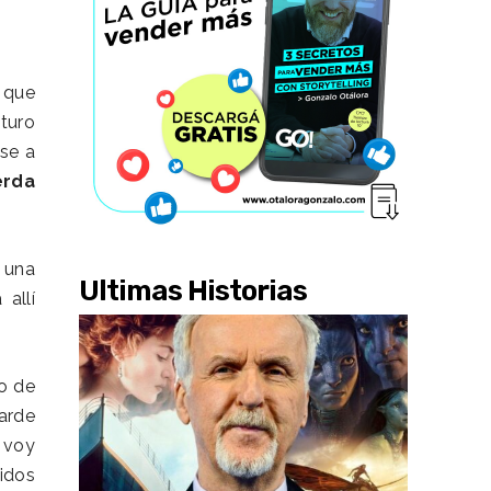
N
 que
turo
se a
erda
 una
Ultimas Historias
allí
go de
arde
e voy
idos