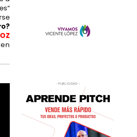
es”
rse
ro?
OZ
 en
- PUBLICIDAD -