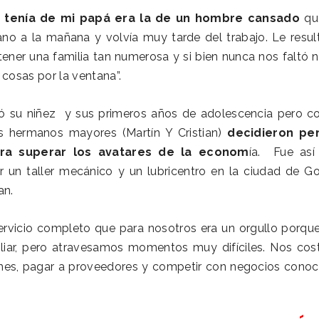
e tenía de mi papá era la de un hombre cansado
qu
no a la mañana y volvía muy tarde del trabajo. Le resul
tener una familia tan numerosa y si bien nunca nos faltó 
 cosas por la ventana”.
ó su niñez y sus primeros años de adolescencia pero co
s hermanos mayores (Martín Y Cristian)
decidieron pe
ara superar los avatares de la econom
ía. Fue así
r un taller mecánico y un lubricentro en la ciudad de G
an.
ervicio completo que para nosotros era un orgullo porque
iliar, pero atravesamos momentos muy difíciles. Nos cos
e mes, pagar a proveedores y competir con negocios conoc