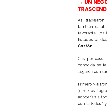
→ UN NEGO
TRASCEND
Así trabajaro
también estaba
favorable, los 
Estados Unidos
Gastón.
Casi por casua
conocida se la
llegaron con su
Primero viajaro
3 meses logra
acogerían a tod
con ustedes’” 