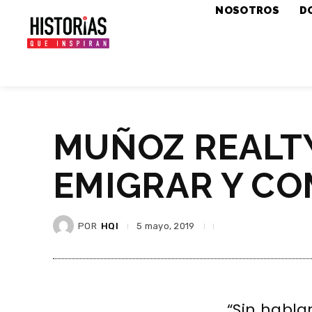
NOSOTROS
D
MUÑOZ REALTY
EMIGRAR Y C
POR
HQI
5 mayo, 2019
“Sin hablar