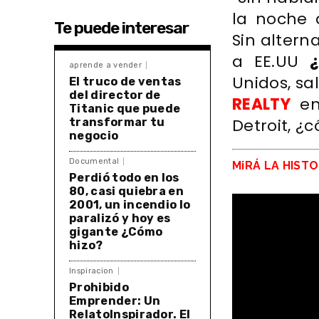
la noche 
Te puede interesar
Sin altern
a EE.UU
aprende a vender
Unidos, sa
El truco de ventas
del director de
REALTY
en
Titanic que puede
Detroit, ¿
transformar tu
negocio
Documental
MiRÁ LA HIST
Perdió todo en los
80, casi quiebra en
2001, un incendio lo
paralizó y hoy es
gigante ¿Cómo
hizo?
Inspiracion
Prohibido
Emprender: Un
RelatoInspirador. El