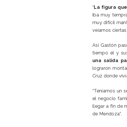
“
La figura qu
iba muy tempra
muy difícil man
veíamos ciertas
Así Gastón pas
tiempo él y su
una salida p
lograron monta
Cruz donde viví
“Teníamos un s
el negocio fam
llegar a fin d
de Mendoza”.