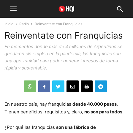
Inicio
Radio
Reinventate con Franquicias
Reinventate con Franquicias
En momentos donde más de 4 millones de Argentinos se
quedaron sin empleo en la pandemia, las franquicias son
una oportunidad para poder generar ingresos de forma
rápida y sustentable.
En nuestro país, hay franquicias
desde 40.000 pesos
.
Tienen beneficios, requisitos y, claro,
no son para todos.
¿Por qué las franquicias
son una fábrica de