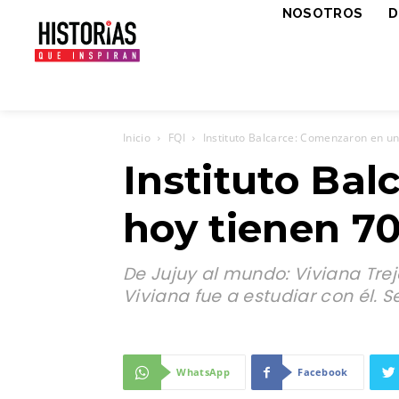
NOSOTROS
D
Inicio
FQI
Instituto Balcarce: Comenzaron en un
Instituto Ba
hoy tienen 70
De Jujuy al mundo: Viviana Tre
Viviana fue a estudiar con él. 
WhatsApp
Facebook