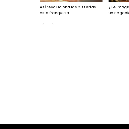
Así revoluciona las pizzerías
¿Te imagin
esta franquicia
un negoci