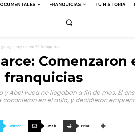
OCUMENTALES
FRANQUICIAS
TU HISTORIA
 garage, hoy tienen 70 franquicias
lcarce: Comenzaron 
 franquicias
jo y Abel Puca no llegaban a fin de mes. Él e
Se conocieron en el aula, y decidieron emprend
Twitter
Email
Print