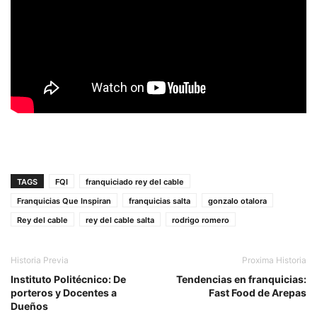
TAGS
FQI
franquiciado rey del cable
Franquicias Que Inspiran
franquicias salta
gonzalo otalora
Rey del cable
rey del cable salta
rodrigo romero
Historia Previa
Proxima Historia
Instituto Politécnico: De
Tendencias en franquicias:
porteros y Docentes a
Fast Food de Arepas
Dueños