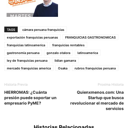
TAGS
cámara peruana franquicias
exportación franquicias peruanas
FRANQUICIAS GASTRONOMICAS
franquicias latinoamerica
franquicias rentables
gastronomía peruana
gonzalo otalora
latinoamerica
ley de franquicias peruana
lidian gamarra
mercado franquicias america
Osaka
rubros franquicias peruana
Historia Previa
Proxima Historia
HIERROMAS: ¿Cuánta
Quienxmenos.com: Una
presión puede soportar un
Startup que busca
empresario PyME?
revolucionar el mercado de
servicios
Historias Relacionadas