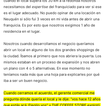
cuando el local supera los 30 km a la redonda nosotros
necesitamos del
expertise
del franquiciado para ver si ese
es el lugar adecuado. No puedo opinar de una locación en
Neuquén si sólo fui 3 veces en mi vida antes de abrir una
franquicia. Es por esto que nosotros exigimos 1 año de
residencia en el lugar.
Nosotros cuando desarrollamos el negocio queríamos
abrir un local en alguno de los dos grandes shoppings de
la ciudad. Íbamos al primero que nos abriera la puerta. Los
mismos estaban en un proceso de expansión y nos abren
un plano con 4 o 5 alternativas. En ese momento no
teníamos nada más que una hoja para explicarles por qué
iba a ser un buen negocio.
Cuando cerramos el acuerdo, el gerente comercial me
pregunta dónde quería el local y le dije: “vos hace 12 años
que estás acá. Elegilo vos” y THE COFFEE STORE explotó.