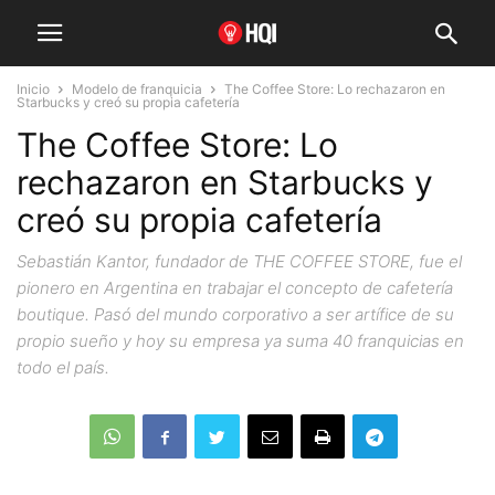
Inicio
Modelo de franquicia
The Coffee Store: Lo rechazaron en
Starbucks y creó su propia cafetería
The Coffee Store: Lo
rechazaron en Starbucks y
creó su propia cafetería
Sebastián Kantor, fundador de THE COFFEE STORE, fue el
pionero en Argentina en trabajar el concepto de cafetería
boutique. Pasó del mundo corporativo a ser artífice de su
propio sueño y hoy su empresa ya suma 40 franquicias en
todo el país.