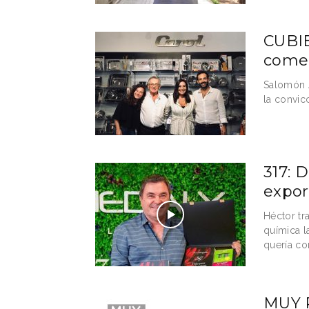
CUBIE
comer
Salomón A
la convic
317: 
expor
Héctor tr
química l
quería con
MUY P