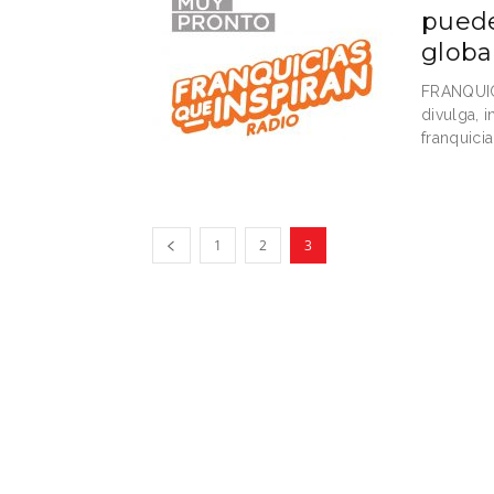
puede
globa
FRANQUIC
divulga, 
franquici
1
2
3