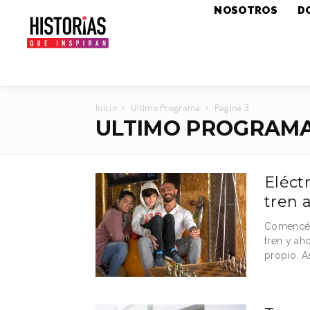
NOSOTROS
D
Inicio
Ultimo Programa
Pagina 3
ULTIMO PROGRAM
Eléct
tren 
Comencé 
tren y ah
propio. A