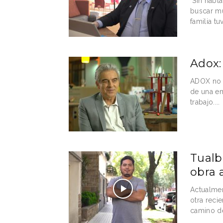
"Sin habla
buscar mu
familia tuv
Adox:
ADOX no 
de una em
trabajo....
Tualb
obra 
Actualmen
otra reci
camino de