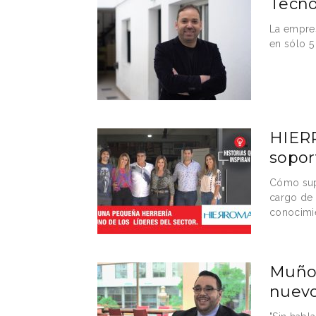
Tecno
La empre
en sólo 5
HIER
sopor
Cómo supe
cargo de 
conocimie
Muñoz
nuev