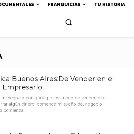
OCUMENTALES
FRANQUICIAS
TU HISTORIA
A
rica Buenos Aires:De Vender en el
a Empresario
mi negocio con 4000 pesos, luego de vender en el
orrar algún dinero, comencé mi sueño del negocio
sí comienza...