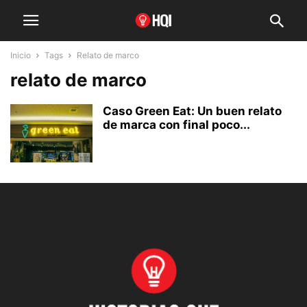
Inicio
Tags
Relato de marco
relato de marco
Caso Green Eat: Un buen relato
de marca con final poco...