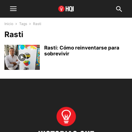
Inicio
Tags
Rasti
Rasti
Rasti: Cómo reinventarse para
sobrevivir