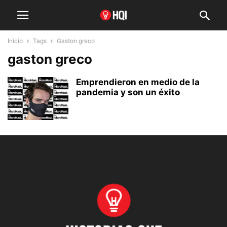
Inicio
Tags
Gaston greco
gaston greco
Emprendieron en medio de la
pandemia y son un éxito