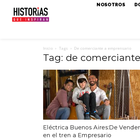
NOSOTROS
D
Inicio
Tags
De comerciante a emprensario
Tag: de comerciant
Eléctrica Buenos Aires:De Vende
en el tren a Empresario